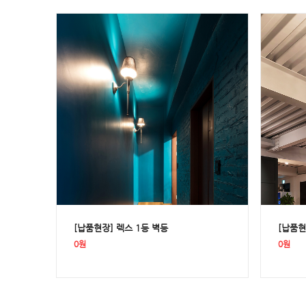
[납품현장] 렉스 1등 벽등
[납품현
0원
0원