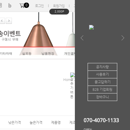
0
ㅣ
ㅣ
ㅣ
로그인
회원가입
고객센터
마이페이지
2,000P
/기타자재
실외등
납품현장
개인결제
사은품
공지사항
사용후기
>
>
Home
납품현장
납품현장
묻고답하기
B2B 기업회원
장바구니
070-4070-1133
낮은가격
높은가격
제품명
제조사
인기도
OPEN