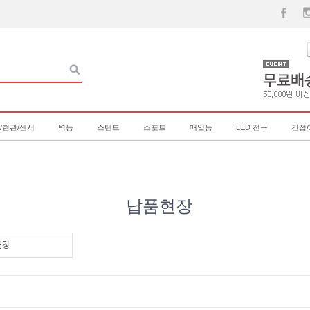
/현관/센서
벽등
스탠드
스포트
매입등
LED 전구
간접
납품현장
현장